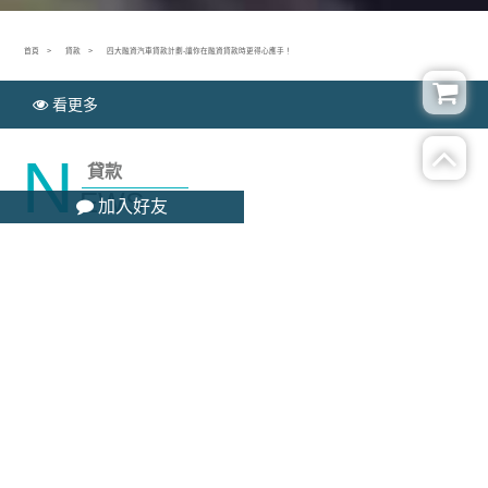
首頁
貸款
四大融資汽車貸款計劃-讓你在融資貸款時更得心應手！
看更多
N
貸款
EWS
加入好友
四大融資汽車貸款計劃-讓你在融資貸款時更得心應
手！
Publish time：2020-10-26
您可能已經註意到，提供擔保或不良信用汽車貸款計算機