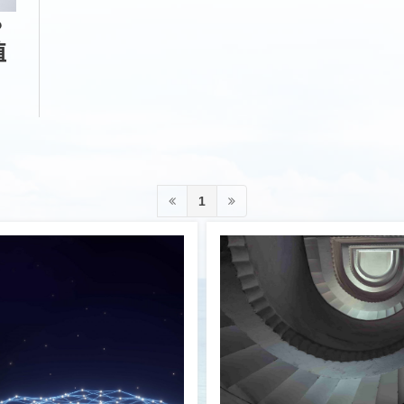
？
值
1