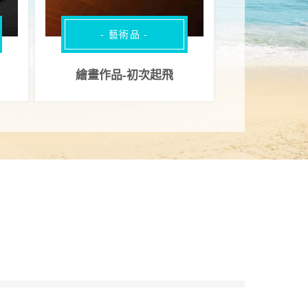
- 藝術品 -
繪畫作品-初次起飛