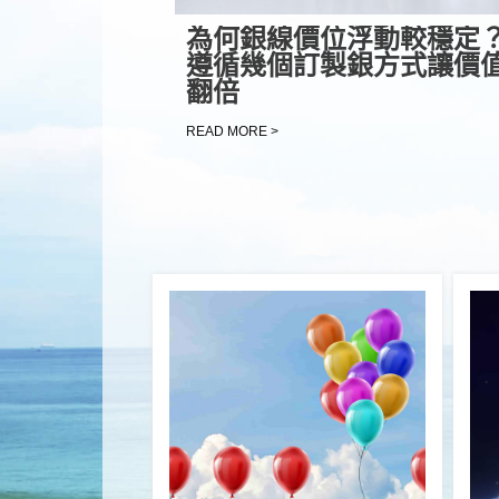
為何銀線價位浮動較穩定
遵循幾個訂製銀方式讓價
翻倍
READ MORE >