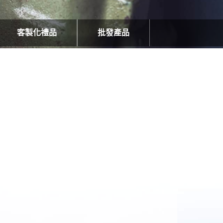
客製化禮品
批發產品
的監護權分建議
較穩定？遵循幾個訂製銀方式讓價值翻倍
如何讓客製化徽章保持光亮如新？答案就是水性透明
咖啡販賣機新選擇！│最新營
漆
業用咖啡機推薦。
點並假裝不知道
隔熱紙隱藏式定位器如何進行保養？
查line收回紀錄